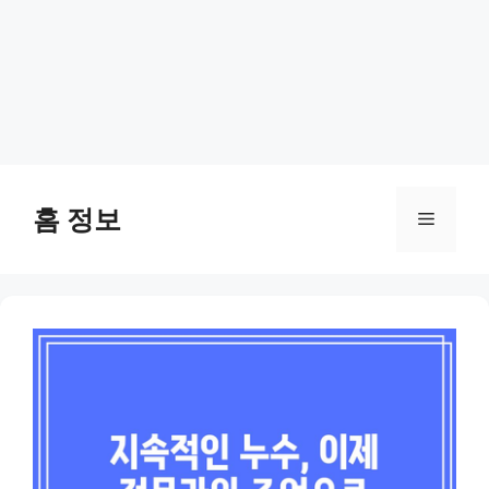
Skip
to
홈 정보
Menu
content