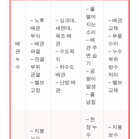
– 물
떨어
– 노후
– 싱크대,
– 배관
지는
배관
세면대,
교체
소리
부식
욕조 배
– 부품
– 배
배
– 배관
관
수리
관 주
관
파열
– 수도꼭
– 누수
변 습
누
– 연결
지
부위
기
수
부위
– 하수도
방수
– 곰
균열
배관
처리
팡이
– 밸브
– 난방 배
– 밸브
발생
고장
관
교체
– 물
넘침
– 천
장 누
– 지붕
– 지붕
수
보수
누수