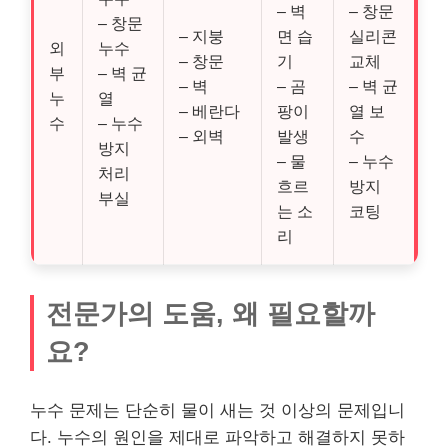
– 벽
– 창문
– 창문
– 지붕
면 습
실리콘
외
누수
– 창문
기
교체
부
– 벽 균
– 벽
– 곰
– 벽 균
누
열
– 베란다
팡이
열 보
수
– 누수
– 외벽
발생
수
방지
– 물
– 누수
처리
흐르
방지
부실
는 소
코팅
리
전문가의 도움, 왜 필요할까
요?
누수 문제는 단순히 물이 새는 것 이상의 문제입니
다. 누수의 원인을 제대로 파악하고 해결하지 못하