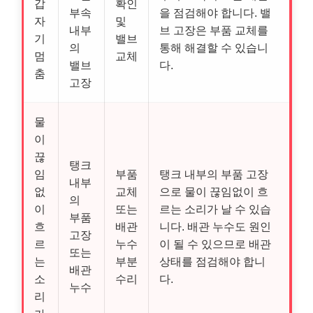
갑
확인
부속
을 점검해야 합니다. 밸
자
및
내부
브 고장은 부품 교체를
기
밸브
의
통해 해결할 수 있습니
멈
교체
밸브
다.
춤
고장
물
이
끊
탱크
임
부품
탱크 내부의 부품 고장
내부
없
교체
으로 물이 끊임없이 흐
의
이
또는
르는 소리가 날 수 있습
부품
흐
배관
니다. 배관 누수도 원인
고장
르
누수
이 될 수 있으므로 배관
또는
는
부분
상태를 점검해야 합니
배관
소
수리
다.
누수
리