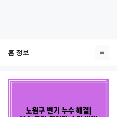
Skip
to
홈 정보
Menu
content