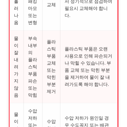
흘
패킹
서 정기적으로 점검하여
교체
러
마모
필요시 교체해야 합니
나
또는
다.
옴
변형
물
부속
플라
이
내부
스틱
플라스틱 부품은 오랜
잘
의
부품
사용으로 인해 파손되거
내
플라
교체
나 막힐 수 있습니다. 부
려
스틱
또는
품 교체 또는 막힌 부분
가
부품
막힌
을 제거하여 물이 잘 내
지
파손
부분
려가도록 해야 합니다.
않
또는
제거
음
막힘
수압
물
저하
수압 저하가 원인일 경
이
수압
또는
우 수도꼭지 또는 배관