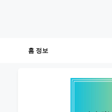
Skip
to
홈 정보
content