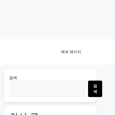
예제 페이지
검색
검
색