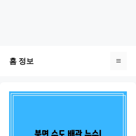
Skip
to
홈 정보
Menu
content