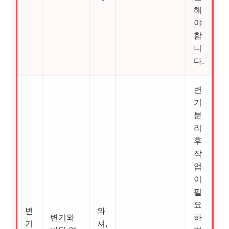
해
야
합
니
다.
변
기
분
리
후
작
업
이
필
요
변
와
변기와
하
기
셔,