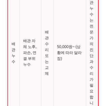
관
누
수
는
전
배
문
관
가
배관 자
배
수
의
체 노후,
50,000원~ (상
관
리
진
파손, 연
황에 따라 달라
누
또
단
결 부위
짐)
수
는
과
누수
교
수
체
리
가
필
요
합
니