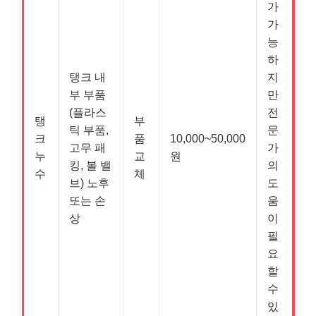
가
가
능
하
탱크 내
지
부 부품
만
(플라스
전
탱
부
틱 부품,
문
크
품
10,000~50,000
고무 패
가
누
교
원
킹, 볼 밸
의
수
체
브) 노후
도
또는 손
움
상
이
필
요
할
수
있