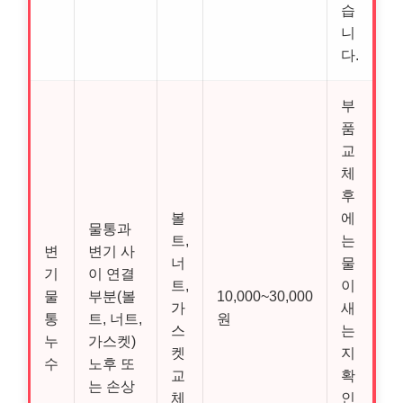
습
니
다.
부
품
교
체
후
볼
에
물통과
트,
는
변
변기 사
너
물
기
이 연결
트,
이
물
부분(볼
10,000~30,000
가
새
통
트, 너트,
원
스
는
누
가스켓)
켓
지
수
노후 또
교
확
는 손상
체
인