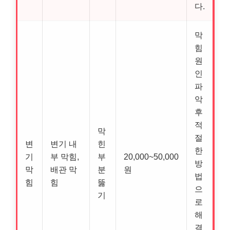
다.
막
힘
원
인
파
악
후
적
막
절
변
변기 내
힌
한
기
부 막힘,
부
20,000~50,000
방
막
배관 막
분
원
법
힘
힘
뚫
으
기
로
해
결