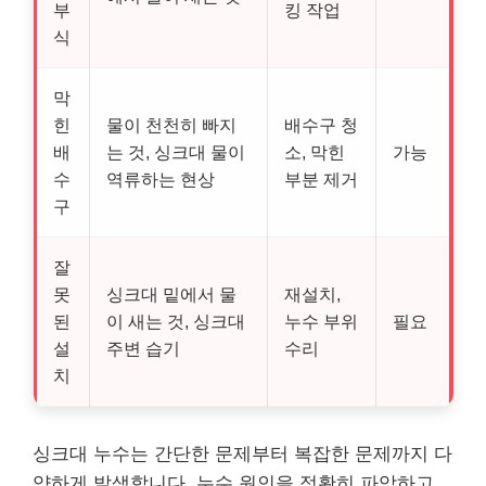
부
킹 작업
식
막
힌
물이 천천히 빠지
배수구 청
배
는 것, 싱크대 물이
소, 막힌
가능
수
역류하는 현상
부분 제거
구
잘
못
싱크대 밑에서 물
재설치,
된
이 새는 것, 싱크대
누수 부위
필요
설
주변 습기
수리
치
싱크대 누수는 간단한 문제부터 복잡한 문제까지 다
양하게 발생합니다. 누수 원인을 정확히 파악하고,