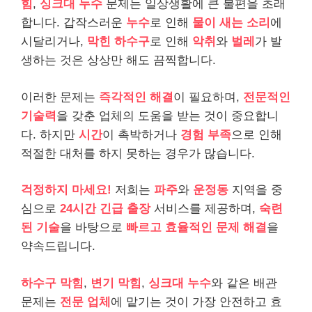
힘
,
싱크대 누수
문제는 일상생활에 큰 불편을 초래
합니다. 갑작스러운
누수
로 인해
물이 새는 소리
에
시달리거나,
막힌 하수구
로 인해
악취
와
벌레
가 발
생하는 것은 상상만 해도 끔찍합니다.
이러한 문제는
즉각적인 해결
이 필요하며,
전문적인
기술력
을 갖춘 업체의 도움을 받는 것이 중요합니
다. 하지만
시간
이 촉박하거나
경험 부족
으로 인해
적절한 대처를 하지 못하는 경우가 많습니다.
걱정하지 마세요!
저희는
파주
와
운정동
지역을 중
심으로
24시간 긴급 출장
서비스를 제공하며,
숙련
된 기술
을 바탕으로
빠르고 효율적인 문제 해결
을
약속드립니다.
하수구 막힘
,
변기 막힘
,
싱크대 누수
와 같은 배관
문제는
전문 업체
에 맡기는 것이 가장 안전하고 효