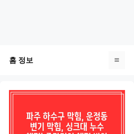
Skip
to
홈 정보
Menu
content