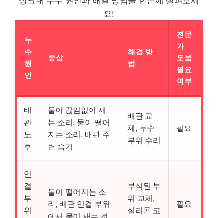
싱크대 누수 원인과 해결 방법을 한눈에 살펴보세
요!
전문
누
가
수
해결 방
증상
도움
원
법
필요
인
여부
배
물이 끊임없이 새
배관 교
관
는 소리, 물이 떨어
체, 누수
필요
노
지는 소리, 배관 주
부위 수리
후
변 습기
연
결
부식된 부
물이 떨어지는 소
부
위 교체,
리, 배관 연결 부위
필요
위
실리콘 코
에서 물이 새는 것