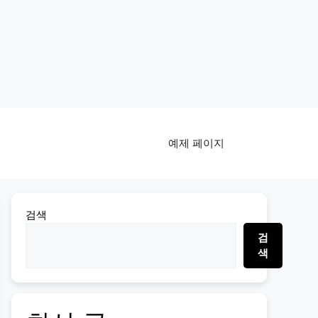
예제 페이지
검색
검
색