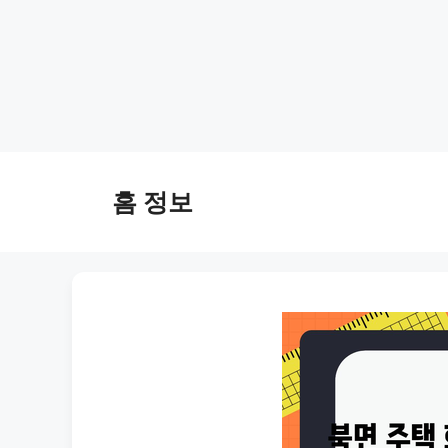
Skip
to
홈 정보
content