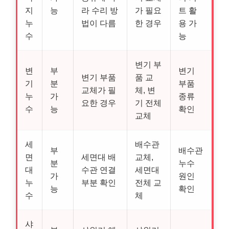
지
능
라 수리 방
가 필요
트 활
누
법이 다름
한 경우
용 가
수
능
변기 부
변
부
변기
변기 부품
품 교
기
분
부품
교체가 필
체, 변
누
가
종류
요한 경우
기 전체
수
능
확인
교체
세
배수관
부
배수관
면
세면대 배
교체,
분
누수
대
수관 연결
세면대
가
원인
누
부분 확인
전체 교
능
확인
수
체
샤