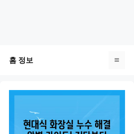
Skip
to
홈 정보
Menu
content