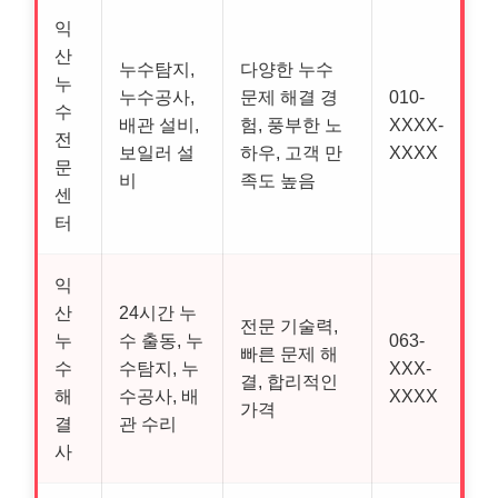
익
산
누수탐지,
다양한 누수
누
누수공사,
문제 해결 경
010-
수
배관 설비,
험, 풍부한 노
XXXX-
전
보일러 설
하우, 고객 만
XXXX
문
비
족도 높음
센
터
익
산
24시간 누
전문 기술력,
누
수 출동, 누
063-
빠른 문제 해
수
수탐지, 누
XXX-
결, 합리적인
해
수공사, 배
XXXX
가격
결
관 수리
사