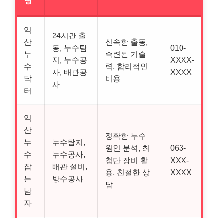
명
익
24시간 출
산
신속한 출동,
동, 누수탐
010-
누
숙련된 기술
지, 누수공
XXXX-
수
력, 합리적인
사, 배관공
XXXX
닥
비용
사
터
익
산
정확한 누수
누
누수탐지,
원인 분석, 최
063-
수
누수공사,
첨단 장비 활
XXX-
잡
배관 설비,
용, 친절한 상
XXXX
는
방수공사
담
남
자