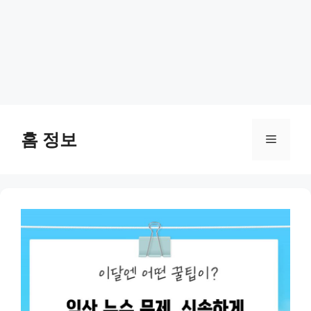
Skip
to
홈 정보
Menu
content