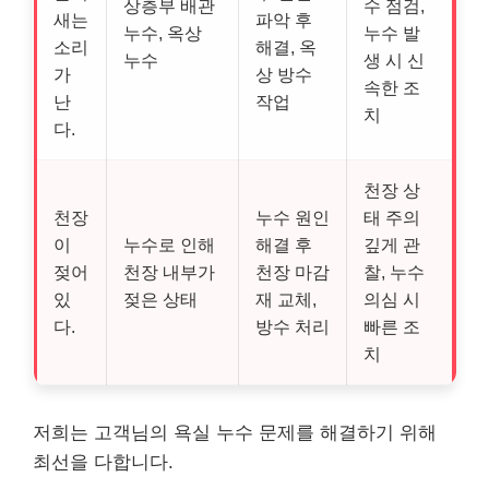
상층부 배관
수 점검,
새는
파악 후
누수, 옥상
누수 발
소리
해결, 옥
누수
생 시 신
가
상 방수
속한 조
난
작업
치
다.
천장 상
천장
누수 원인
태 주의
이
누수로 인해
해결 후
깊게 관
젖어
천장 내부가
천장 마감
찰, 누수
있
젖은 상태
재 교체,
의심 시
다.
방수 처리
빠른 조
치
저희는 고객님의 욕실 누수 문제를 해결하기 위해
최선을 다합니다.