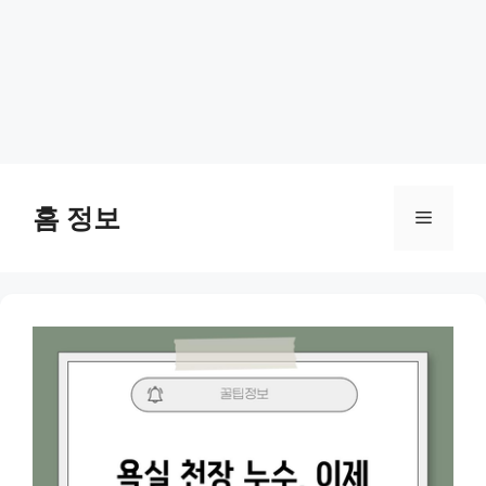
Skip
to
홈 정보
Menu
content