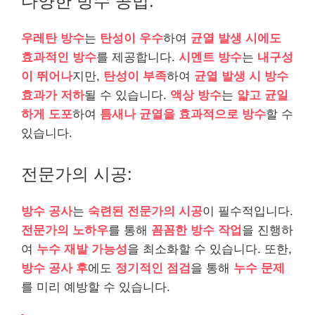
다양한 방수 공법:
우레탄 방수
는
탄성이 우수
하여
균열 발생 시에도
효과적인 방수
를 제공합니다.
시멘트 방수
는
내구성
이 뛰어나
지만,
탄성이 부족
하여
균열 발생 시 방수
효과가 저하
될 수 있습니다.
액상 방수
는
얇고 균일
하게 도포
하여
틈새나 균열을 효과적으로 방수
할 수
있습니다.
전문가의 시공:
방수 공사
는
숙련된 전문가의 시공
이 필수적입니다.
전문가의 노하우
를 통해
꼼꼼한 방수 작업
을 진행하
여
누수 재발 가능성
을 최소화할 수 있습니다. 또한,
방수 공사 후
에도
정기적인 점검
을 통해
누수 문제
를 미리 예방할 수 있습니다.