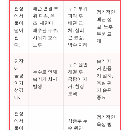
천장
배관 연결 부
누수 부위
정기적인
에서
위 파손, 욕
파악 후
배관 점
물이
조, 세면대
배관 교
검, 노후
떨어
배수관 누수,
체, 실리
부품 교
진
샤워기 호스
콘 코킹,
체
다.
노후
방수 처리
천장
습기 제
누수 원인
에
거 환풍
누수로 인해
해결 후
곰팡
기 설치,
습기가 차서
곰팡이 제
이가
욕실 환
발생
거, 천장
생겼
기 습관
도색
다.
중요
천장
정기적인
에서
상층부 누
옥상 방
물이
수 원인