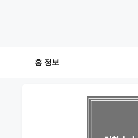
Skip
to
홈 정보
content