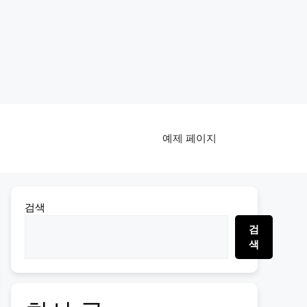
예제 페이지
검색
검
색