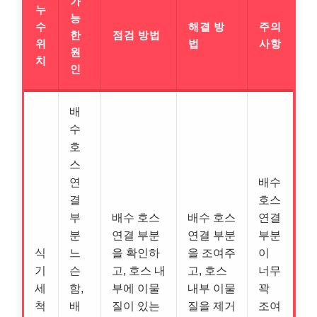
가
누
능
수
해결 방
주의
한
점검 방법
위
법
사항
원
치
인
배
수
호
스
연
배수
결
호스
부
배수 호스
배수 호스
연결
분
연결 부분
연결 부분
부분
식
느
을 확인하
을 조여주
이
기
슨
고, 호스 내
고, 호스
너무
세
함,
부에 이물
내부 이물
꽉
척
배
질이 있는
질을 제거
조여