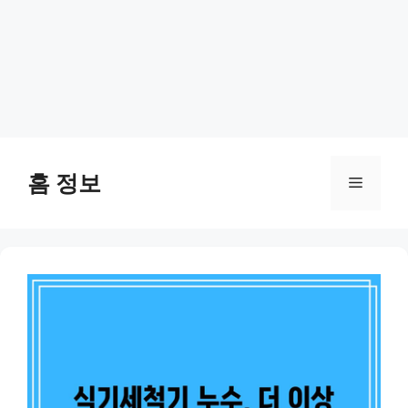
Skip
to
홈 정보
Menu
content