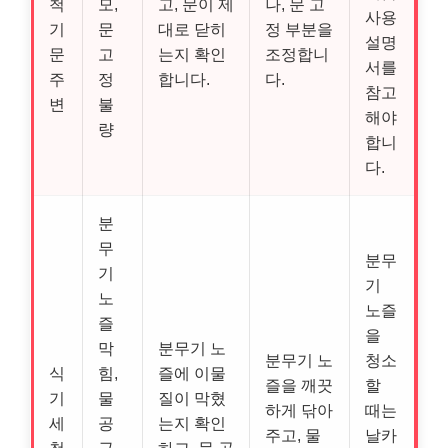
척
모,
고, 문이 제
나, 문 고
사용
기
문
대로 닫히
정 부분을
설명
문
고
는지 확인
조정합니
서를
주
정
합니다.
다.
참고
변
불
해야
량
합니
다.
분
무
분무
기
기
노
노즐
즐
을
막
분무기 노
분무기 노
청소
식
힘,
즐에 이물
즐을 깨끗
할
기
물
질이 막혔
하게 닦아
때는
세
공
는지 확인
주고, 물
날카