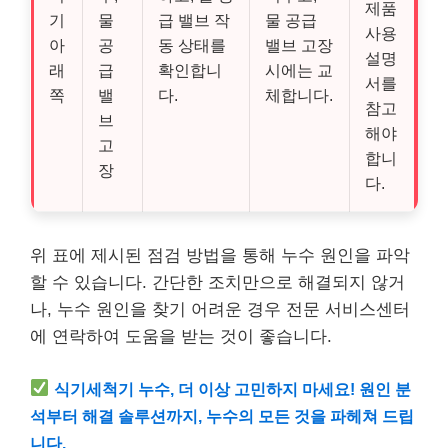
제품
기
물
급 밸브 작
물 공급
사용
아
공
동 상태를
밸브 고장
설명
래
급
확인합니
시에는 교
서를
쪽
밸
다.
체합니다.
참고
브
해야
고
합니
장
다.
위 표에 제시된 점검 방법을 통해 누수 원인을 파악
할 수 있습니다. 간단한 조치만으로 해결되지 않거
나, 누수 원인을 찾기 어려운 경우 전문 서비스센터
에 연락하여 도움을 받는 것이 좋습니다.
식기세척기 누수, 더 이상 고민하지 마세요! 원인 분
석부터 해결 솔루션까지, 누수의 모든 것을 파헤쳐 드립
니다.