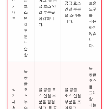
척
급
하고, 물 공
공급 호스
로운
기
호
급 호스 연
연결 부분
도구
내
스
결 부분을
을 조여줍
를
부
연
점검합니
니다.
사용
결
다.
하지
부
않습
분
니
느
다.
슨
함
물
물
공급
공
호스
급
를
식
호
물 공급 호
물 공급
교체
기
스
스 연결 부
호스 연결
할
세
누
분을 점검
부분을 조
때는
척
수,
하고, 물 공
여주고,