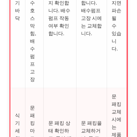
기
수
지 확인합
합니다.
지면
바
호
니다. 배수
배수펌프
파손
닥
스
펌프 작동
고장 시에
될
막
여부 확인
는 교체합
수
힘,
합니다.
니다.
있습
배
니
수
다.
펌
프
고
장
문
패킹
문
교체
식
패
시에
기
킹
문 패킹 상
문 패킹을
는
세
마
태 확인하
교체하거
제품