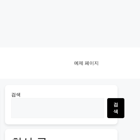
예제 페이지
검색
검
색