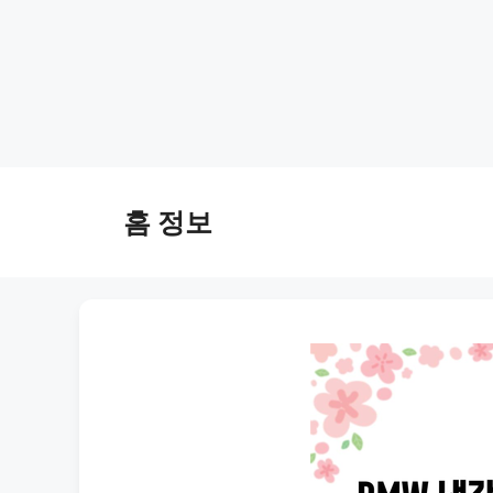
Skip
to
홈 정보
content