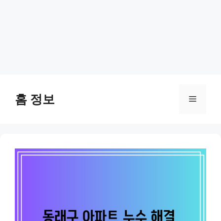
Skip
to
홈 정보
Menu
content