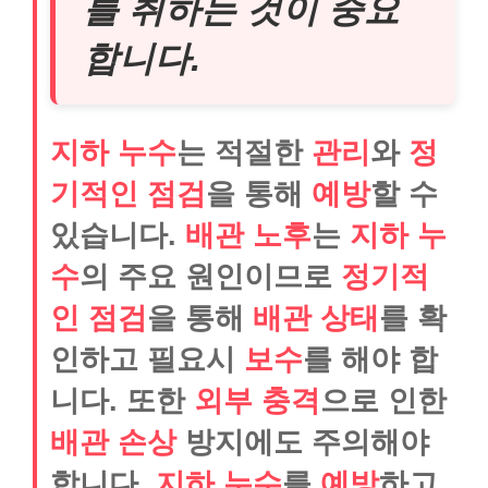
를 취하는 것이 중요
합니다.
지하 누수
는 적절한
관리
와
정
기적인 점검
을 통해
예방
할 수
있습니다.
배관 노후
는
지하 누
수
의 주요 원인이므로
정기적
인 점검
을 통해
배관 상태
를 확
인하고 필요시
보수
를 해야 합
니다. 또한
외부 충격
으로 인한
배관 손상
방지에도 주의해야
합니다.
지하 누수
를
예방
하고