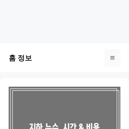
Skip
to
홈 정보
Menu
content