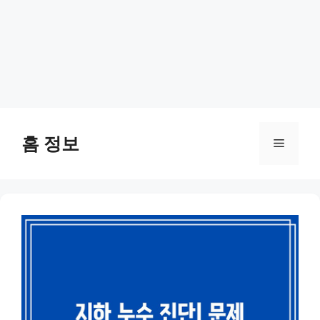
Skip
to
홈 정보
Menu
content