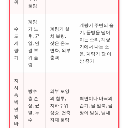
위
풀림
계량
계량기 주변의 습
수
기 노
계량기 설
기, 물방울 떨어
도
후, 균
치 불량,
지는 소리, 계량
계
열, 연
잦은 온도
기에서 나는 소
량
결 부
변화, 외부
음, 계량기 값 이
기
위 풀
충격
상 증가
림
지
하
방수
외부 토양
층
층 손
의 침투,
벽면이나 바닥의
벽
상, 균
지하수위
습기, 물 얼룩, 곰
면
열, 누
상승, 건축
팡이 발생, 냄새
및
수
자재 불량
바