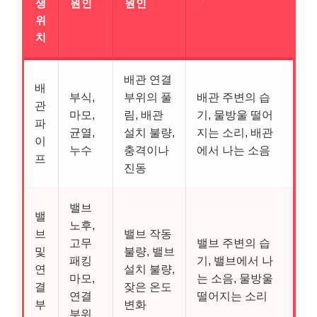
생
원인
원인
위
치
배관 연결
배
부식,
부위의 풀
배관 주변의 습
관
마모,
림, 배관
기, 물방울 떨어
파
균열,
설치 불량,
지는 소리, 배관
이
누수
충격이나
에서 나는 소음
프
진동
밸브
밸
노후,
브
밸브 작동
고무
밸브 주변의 습
및
불량, 밸브
패킹
기, 밸브에서 나
연
설치 불량,
마모,
는 소음, 물방울
결
잦은 온도
연결
떨어지는 소리
부
변화
부위