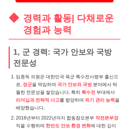
경력과 활동| 다채로운
경험과 능력
1, 군 경력: 국가 안보와 국방
전문성
임종득 의원은 대한민국 육군 특수전사령부 출신으
로,
장군
을 역임하며
국가 안보와 국방
분야에서 탁
월한 전문성을 쌓았습니다. 특히
특수전
부대에서
리더십과 전략적 사고
를 함양하며
위기 관리 능력
을
배양했습니다.
2018년부터 2022년까지 합동참모본부
작전본부장
직을 수행하며
한반도 안보 환경 변화
에 대한 깊이