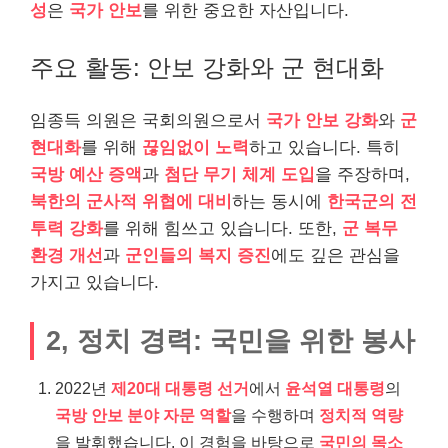
성
은
국가 안보
를 위한 중요한 자산입니다.
주요 활동: 안보 강화와 군 현대화
임종득 의원은 국회의원으로서
국가 안보 강화
와
군
현대화
를 위해
끊임없이 노력
하고 있습니다. 특히
국방 예산 증액
과
첨단 무기 체계 도입
을 주장하며,
북한의 군사적 위협에 대비
하는 동시에
한국군의 전
투력 강화
를 위해 힘쓰고 있습니다. 또한,
군 복무
환경 개선
과
군인들의 복지 증진
에도 깊은 관심을
가지고 있습니다.
2, 정치 경력: 국민을 위한 봉사
2022년
제20대 대통령 선거
에서
윤석열 대통령
의
국방 안보 분야 자문 역할
을 수행하며
정치적 역량
을 발휘했습니다. 이 경험을 바탕으로
국민의 목소