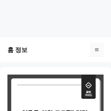
Skip
to
홈 정보
Menu
content