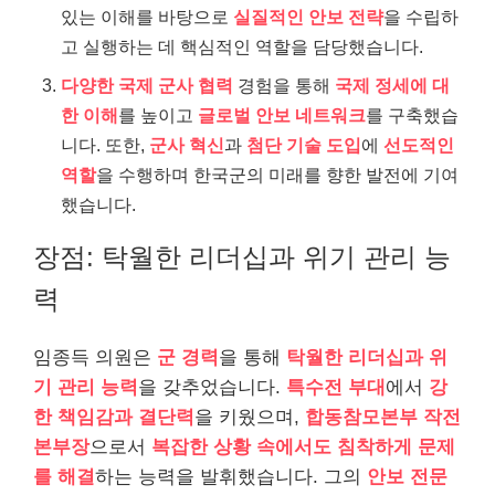
있는 이해를 바탕으로
실질적인 안보 전략
을 수립하
고 실행하는 데 핵심적인 역할을 담당했습니다.
다양한 국제 군사 협력
경험을 통해
국제 정세에 대
한 이해
를 높이고
글로벌 안보 네트워크
를 구축했습
니다. 또한,
군사 혁신
과
첨단 기술 도입
에
선도적인
역할
을 수행하며 한국군의 미래를 향한 발전에 기여
했습니다.
장점: 탁월한 리더십과 위기 관리 능
력
임종득 의원은
군 경력
을 통해
탁월한 리더십과 위
기 관리 능력
을 갖추었습니다.
특수전 부대
에서
강
한 책임감과 결단력
을 키웠으며,
합동참모본부 작전
본부장
으로서
복잡한 상황 속에서도 침착하게 문제
를 해결
하는 능력을 발휘했습니다. 그의
안보 전문