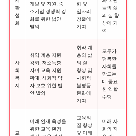
개발 및 지원, 중
화 및
활
들의 삶
소기업 경쟁력 강
일자리
성
의 질 향
화를 위한 법안
창출에
화
상에 기
발의
기여
여
취약 계
모두가
취약 계층 지원
층의 삶
행복한
사
강화, 저소득층
의 질
사회를
회
자녀 교육 지원
향상 및
만드는
복
확대, 사회적 약
사회적
데 중요
지
자 보호 위한 법
불평등
한 역할
안 발의
완화에
수행
기여
교육의
미래 인재 육성을
미래 사
질 향상
위한 교육 환경
회의 지
교
및 미래