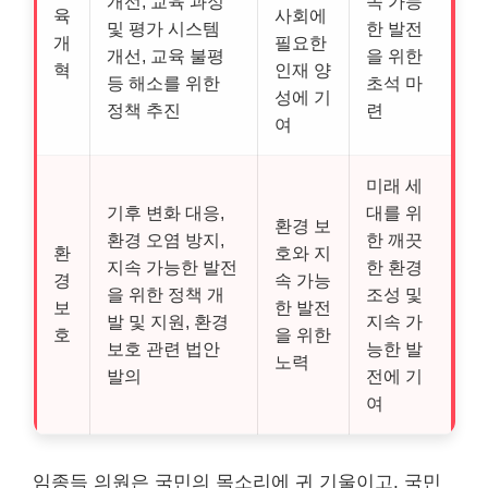
개선, 교육 과정
속 가능
육
사회에
및 평가 시스템
한 발전
개
필요한
개선, 교육 불평
을 위한
혁
인재 양
등 해소를 위한
초석 마
성에 기
정책 추진
련
여
미래 세
기후 변화 대응,
대를 위
환경 보
환경 오염 방지,
한 깨끗
환
호와 지
지속 가능한 발전
한 환경
경
속 가능
을 위한 정책 개
조성 및
보
한 발전
발 및 지원, 환경
지속 가
호
을 위한
보호 관련 법안
능한 발
노력
발의
전에 기
여
임종득 의원은 국민의 목소리에 귀 기울이고, 국민