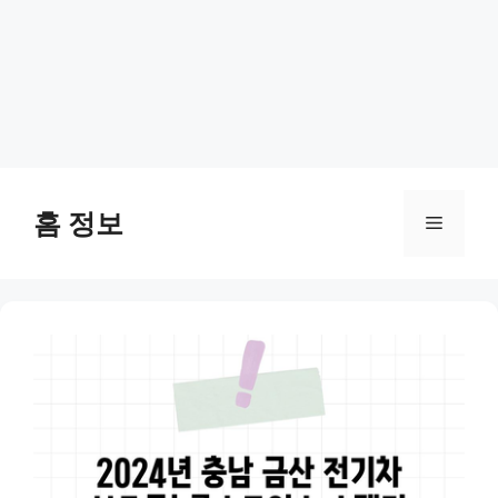
Skip
to
홈 정보
Menu
content