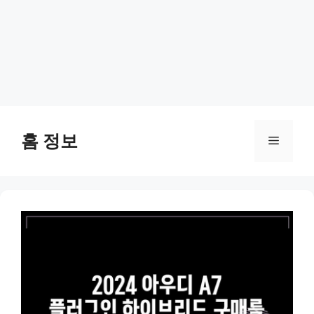
Skip
to
홈 정보
Menu
content