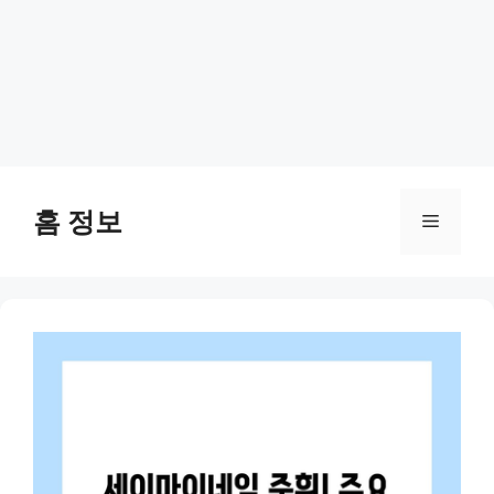
Skip
to
홈 정보
Menu
content