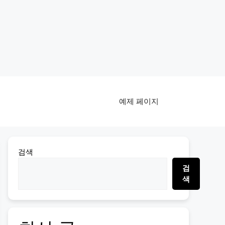
예제 페이지
검색
검
색