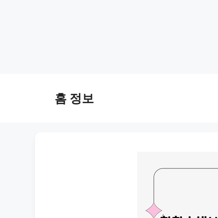
Skip
to
홈 정보
content