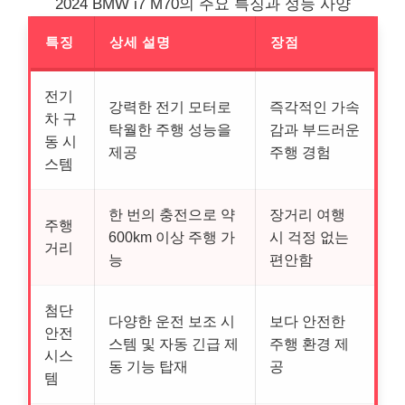
2024 BMW i7 M70의 주요 특징과 성능 사양
특징
상세 설명
장점
전기
강력한 전기 모터로
즉각적인 가속
차 구
탁월한 주행 성능을
감과 부드러운
동 시
제공
주행 경험
스템
한 번의 충전으로 약
장거리 여행
주행
600km 이상 주행 가
시 걱정 없는
거리
능
편안함
첨단
다양한 운전 보조 시
보다 안전한
안전
스템 및 자동 긴급 제
주행 환경 제
시스
동 기능 탑재
공
템