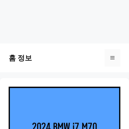
Skip
to
홈 정보
Menu
content