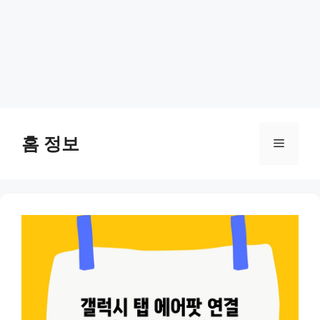
Skip
to
홈 정보
Menu
content