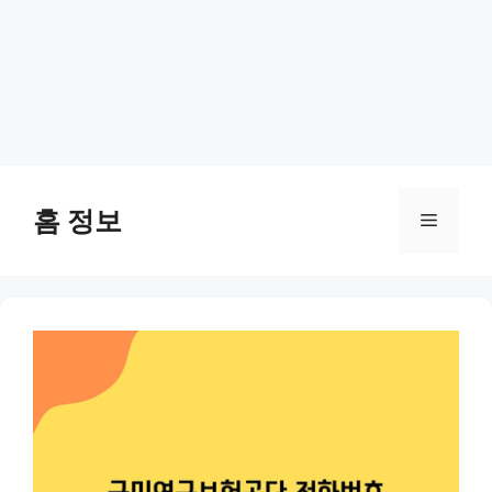
Skip
to
홈 정보
Menu
content