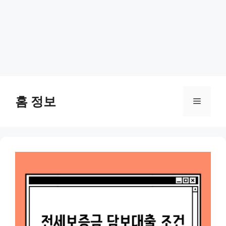
Skip
to
홈 정보
Menu
content