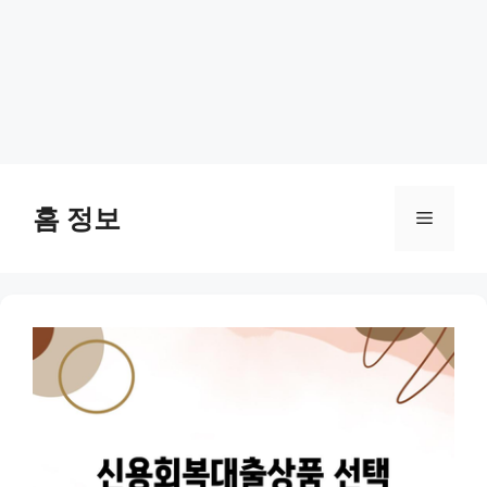
Skip
to
홈 정보
Menu
content