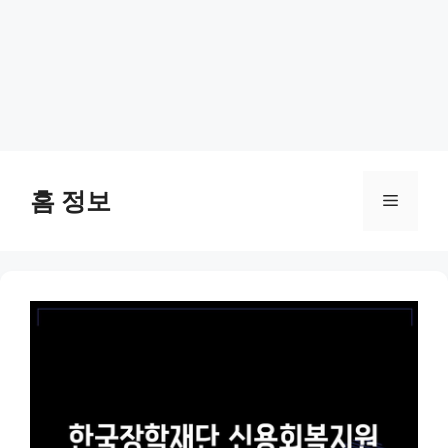
Skip
to
홈 정보
Menu
content